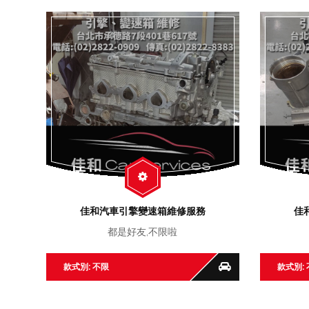
佳和汽車引擎變速箱維修服務
佳
都是好友,不限啦
款式別: 不限
款式別: