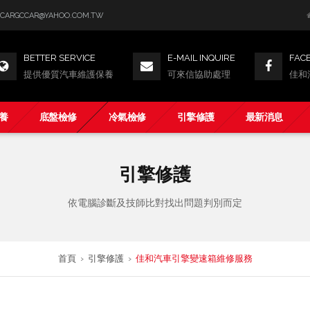
GCCARGCCAR@YAHOO.COM.TW
BETTER SERVICE
E-MAIL INQUIRE
FAC
提供優質汽車維護保養
可來信協助處理
佳和
養
底盤檢修
冷氣檢修
引擎修護
最新消息
引擎修護
依電腦診斷及技師比對找出問題判別而定
首頁
›
引擎修護
›
佳和汽車引擎變速箱維修服務