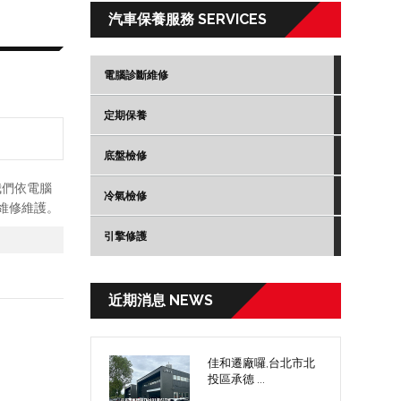
汽車保養服務 SERVICES
電腦診斷維修
定期保養
底盤檢修
我們依電腦
冷氣檢修
維修維護。
引擎修護
近期消息 NEWS
佳和遷廠囉,台北市北
投區承德 ...