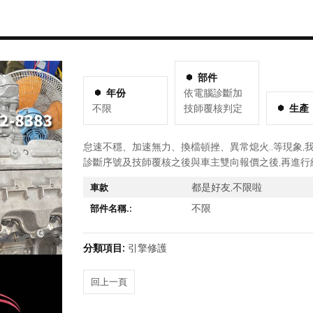
部件
年份
依電腦診斷加
不限
技師覆核判定
生產
怠速不穩、加速無力、換檔頓挫、異常熄火..等現象,
診斷序號及技師覆核之後與車主雙向報價之後,再進行
都是好友,不限啦
車款
不限
部件名稱.:
分類項目:
引擎修護
回上一頁