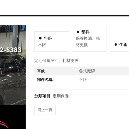
部件
年份
保養換油、耗
不限
材更換
生產
定期保養換油、耗材更換
各式廠牌
車款
不限
部件名稱.:
分類項目:
定期保養
回上一頁