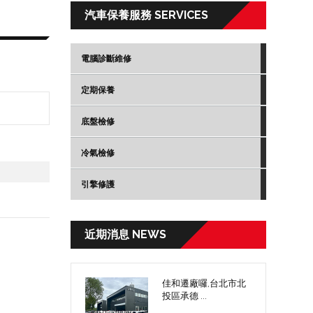
汽車保養服務 SERVICES
電腦診斷維修
定期保養
底盤檢修
冷氣檢修
引擎修護
近期消息 NEWS
佳和遷廠囉,台北市北
投區承德 ...