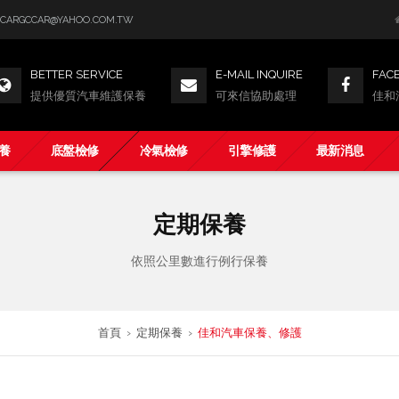
GCCARGCCAR@YAHOO.COM.TW
BETTER SERVICE
E-MAIL INQUIRE
FAC
提供優質汽車維護保養
可來信協助處理
佳和
養
底盤檢修
冷氣檢修
引擎修護
最新消息
定期保養
依照公里數進行例行保養
首頁
›
定期保養
›
佳和汽車保養、修護